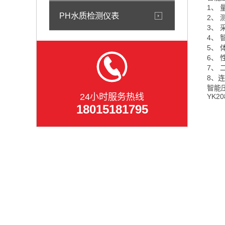
1、 
PH水质检测仪表
2、 
3、
4、
5
、
6
、
7
、
8
、连
智能
24小时服务热线
YK20
18015181795