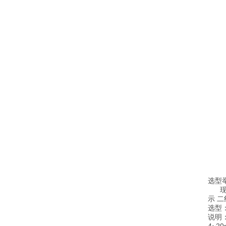
选型
现场
示 二
选型：Y
说明：