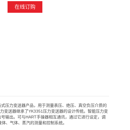
在线订购
种直装式压力变送器产品，用于测量表压、绝压、真空负压介质的
压力变送器继承了YK3351压力变送器的设计传统。智能压力变
信号输出。可与HART手操器相互通讯，通过它进行设定，调
液体、气体、蒸汽的测量和控制系统。