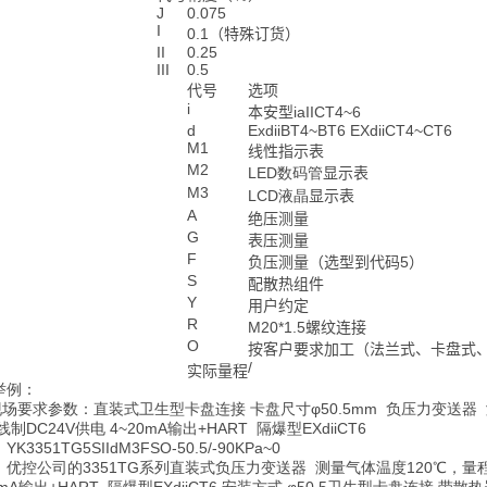
J
0.075
I
0.1
（特殊订货）
II
0.25
III
0.5
代号
选项
i
本安型
iaIICT4~6
d
ExdiiBT4~BT6 EXdiiCT4~CT6
M1
线性指示表
M2
LED数码管
显示表
M3
LCD液晶
显示表
A
绝压测量
G
表压测量
F
负压测量（选型到代码5）
S
配散热组件
Y
用户约定
R
M20*1.5
螺纹连接
O
按客户要求加工（法兰式、卡盘式
/
实际量程
举例：
要求参数：直装式卫生型卡盘连接 卡盘尺寸φ50.5mm 负压力变送器 测量气
线制DC24V供电 4~20mA输出+HART 隔爆型EXdiiCT6
K3351TG5SIIdM3FSO-50.5/-90KPa~0
优控公司的3351TG系列直装式负压力变送器 测量气体温度120℃，量程-90