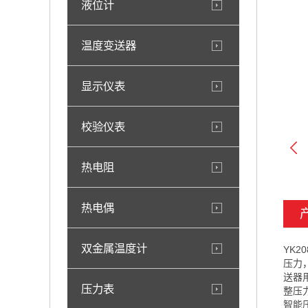
液位计
温度变送器
显示仪表
校验仪表
热电阻
热电偶
双金属温度计
YK
压力
送器
压力表
整压
智能