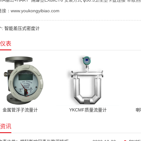
0mA输出+HART 隔爆型EXdiiCT6 安装方式 φ50.5卫生型卡盘连接 带散热
：www.youkongyibiao.com
个: 智能差压式密度计
仪表
金属管浮子流量计
YKCMF质量流量计
喇
资讯