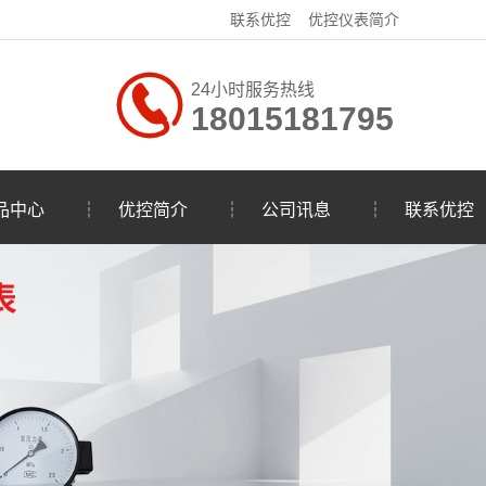
联系优控
优控仪表简介
24小时服务热线
18015181795
品中心
┆
优控简介
┆
公司讯息
┆
联系优控