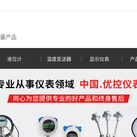
量产品
液位计
┆
温度变送器
┆
显示仪表
┆
产