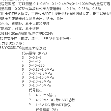
量程范围宽：可以测量-0.1~0MPa;-0.1~2.4MPa;0~1~100MPa内量程可选
测量精度：0.075％(单晶硅式压力变送器）；0.1％，0.25％，0.5％
 采用HART通讯协议，可通过HART手操器进行通讯调整设定，也可以
 智能压力变送器可以测量表压、绝压、负压
体积小、质量轻、易于运输和安装
性能稳定、可靠、易于维护
二线制
4-20mA
输出
标准供电
DC24V
接方式多样（螺纹、法兰、卫生型卡盘卡箍等）
压力变送器选型：
88/YK3351TG
智能压力变送器
代码
量程（
KPa
）
3
0~0.6~6
4
0~4~40
5
0~40~250
6
0~0.16~1.0MPa
7
0~0.4~2.5MPa
8
0~1.6~10.0MPa
9
0~2.0~25MPa
0
0~1.0~40MPa
代号
输出
E
4~20mA
输出
S
4~20Ma DC
带
HART
协议
N
1~5V DC
带
HART
协议
代号
精度（％）